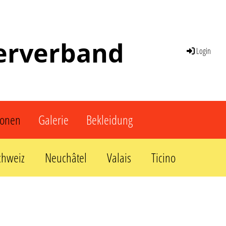
terverband
Login
ionen
Galerie
Bekleidung
chweiz
Neuchâtel
Valais
Ticino