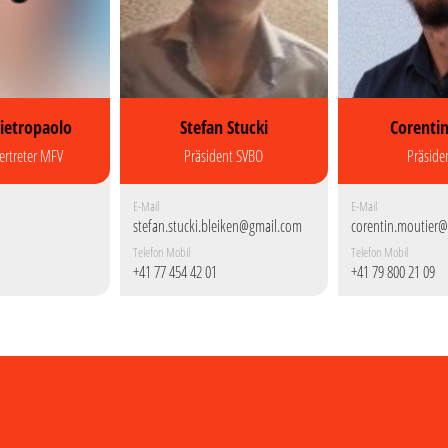
ietropaolo
Stefan Stucki
Corentin
ertreter MFV
Präsident SVBO
Präside
E-Mail
E-Mail
stefan.stucki.bleiken@gmail.com
corentin.moutier
Telefon Mobil
Telefon Mobil
+41 77 454 42 01
+41 79 800 21 09