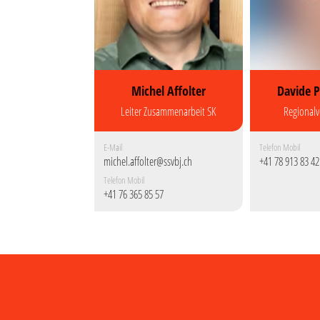
Michel Affolter
Davide P
Leiter Zusammenarbeit SK
Regionalv
E-Mail
Telefon Mobil
michel.affolter@ssvbj.ch
+41 78 913 83 42
Telefon Mobil
+41 76 365 85 57