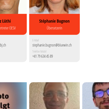
z Lüthi
Stéphanie Bugnon
ertreter OESV
Übersetzerin
E-Mail
bj.ch
stephanie.bugnon@bluewin.ch
Telefon Mobil
+41 79 634 45 89