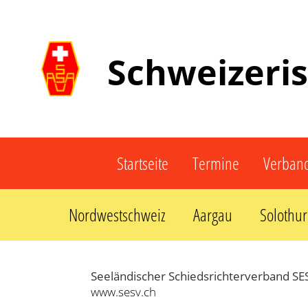
Schweizeri
Startseite
Termine
Verban
Nordwestschweiz
Aargau
Solothu
Seeländischer Schiedsrichterverband SE
www.sesv.ch