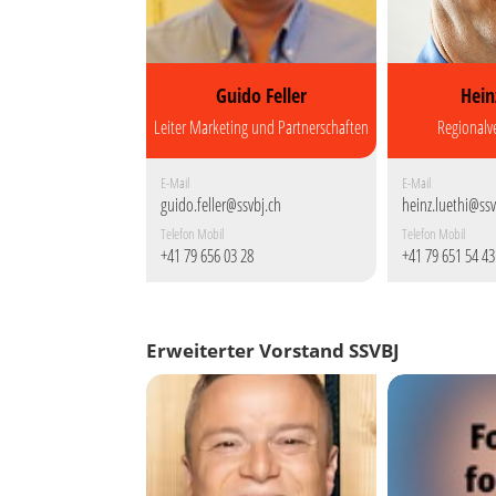
Guido Feller
Hein
Leiter Marketing und Partnerschaften
Regionalv
E-Mail
E-Mail
guido.feller@ssvbj.ch
heinz.luethi@ssv
Telefon Mobil
Telefon Mobil
+41 79 656 03 28
+41 79 651 54 43
Erweiterter Vorstand SSVBJ