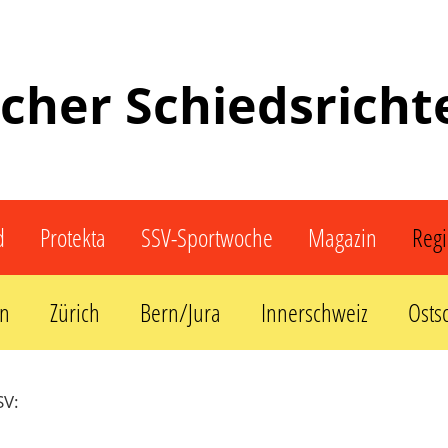
scher Schiedsrich
d
Protekta
SSV-Sportwoche
Magazin
Reg
rn
Zürich
Bern/Jura
Innerschweiz
Osts
SV: