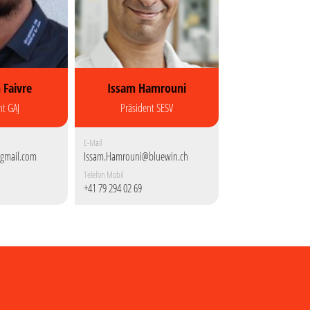
 Faivre
Issam Hamrouni
nt GAJ
Präsident SESV
E-Mail
@gmail.com
Issam.Hamrouni@bluewin.ch
Telefon Mobil
+41 79 294 02 69