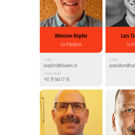
Winston Köpfer
Lars T
Co-Präsidium
Co-P
E-Mail
E-Mail
koepfers@bluewin.ch
praesidium@ssv
Telefon Mobil
+41 79 564 17 18