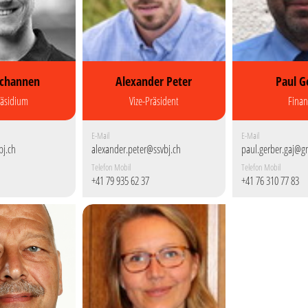
schannen
Alexander Peter
Paul G
räsidium
Vize-Präsident
Finan
E-Mail
E-Mail
bj.ch
alexander.peter@ssvbj.ch
paul.gerber.gaj@g
Telefon Mobil
Telefon Mobil
+41 79 935 62 37
+41 76 310 77 83