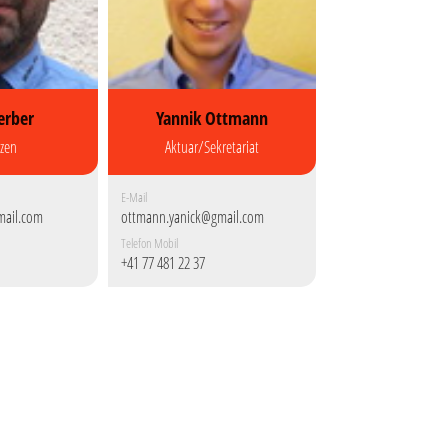
erber
Yannik Ottmann
zen
Aktuar/Sekretariat
E-Mail
mail.com
ottmann.yanick@gmail.com
Telefon Mobil
+41 77 481 22 37